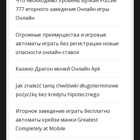
Что необходимо Уровень Вулкан Россия
777 игорного заведения Онлайн игры
Онлайн
Огромные преимущества и игровые
автоматы играть без регистрации новые
опасности онлайн-ставок
Казино Драгон моней Онлайн Apk
Jak znaleźć tanią chwilówki długoterminowe
pożyczkę bez kredytu hipotecznego
Игорное заведение играть бесплатно
автоматы крейзи манки Greatest
Completely at Mobile