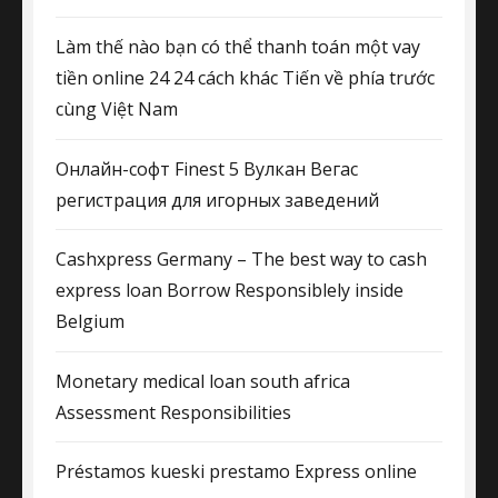
Làm thế nào bạn có thể thanh toán một vay
tiền online 24 24 cách khác Tiến về phía trước
cùng Việt Nam
Онлайн-софт Finest 5 Вулкан Вегас
регистрация для игорных заведений
Cashxpress Germany – The best way to cash
express loan Borrow Responsiblely inside
Belgium
Monetary medical loan south africa
Assessment Responsibilities
Préstamos kueski prestamo Express online