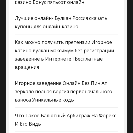
казино Бонус пятьсот онлайн
Лучшие онлайн- Вулкан Россия скачать
купоны для онлайн-казино
Как можно получить претензии Игорное
казино вулкан максимум без регистрации
заведение в Интернете l Бесплатные
вращения
Игорное заведение Онлайн Без Пин Ап
зеркало полная версия первоначального
взноса Уникальные коды
Что Такое Валютный Арбитраж На Форекс
И Его Виды