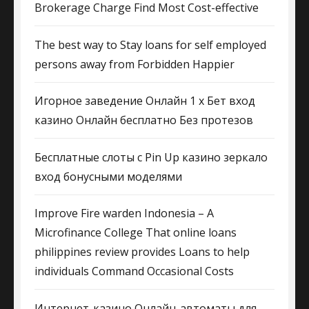
Brokerage Charge Find Most Cost-effective
The best way to Stay loans for self employed
persons away from Forbidden Happier
Игорное заведение Онлайн 1 х Бет вход
казино Онлайн бесплатно Без протезов
Бесплатные слоты с Pin Up казино зеркало
вход бонусными моделями
Improve Fire warden Indonesia – A
Microfinance College That online loans
philippines review provides Loans to help
individuals Command Occasional Costs
Интернет-казино Онлайн-автоматы для