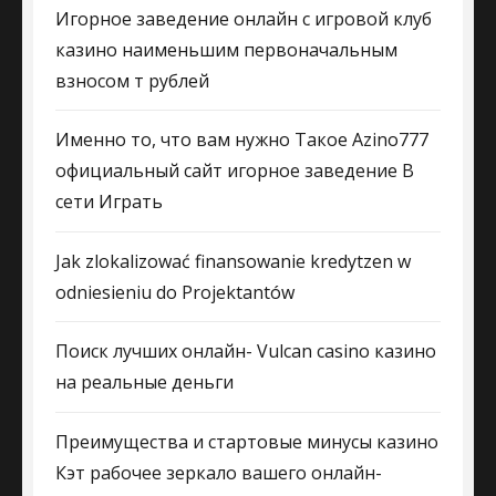
Игорное заведение онлайн с игровой клуб
казино наименьшим первоначальным
взносом т рублей
Именно то, что вам нужно Такое Azino777
официальный сайт игорное заведение В
сети Играть
Jak zlokalizować finansowanie kredytzen w
odniesieniu do Projektantów
Поиск лучших онлайн- Vulcan casino казино
на реальные деньги
Преимущества и стартовые минусы казино
Кэт рабочее зеркало вашего онлайн-