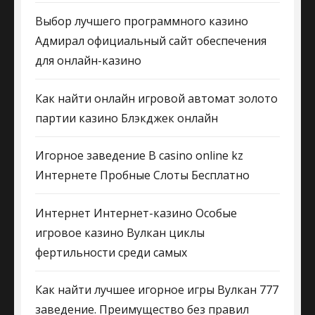
Выбор лучшего программного казино
Адмирал официальный сайт обеспечения
для онлайн-казино
Как найти онлайн игровой автомат золото
партии казино Блэкджек онлайн
Игорное заведение В casino online kz
Интернете Пробные Слоты Бесплатно
Интернет Интернет-казино Особые
игровое казино Вулкан циклы
фертильности среди самых
Как найти лучшее игорное игры Вулкан 777
заведение. Преимущество без правил