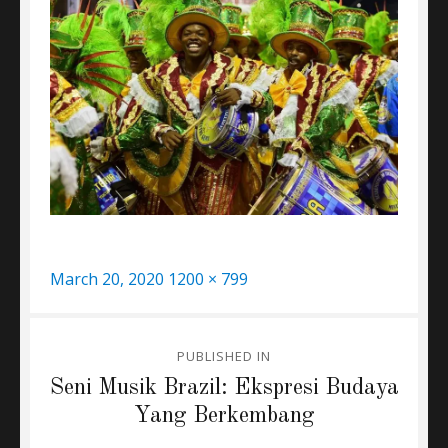
Posted
Full
March 20, 2020
1200 × 799
on
size
Post
PUBLISHED IN
navigation
Seni Musik Brazil: Ekspresi Budaya
Yang Berkembang