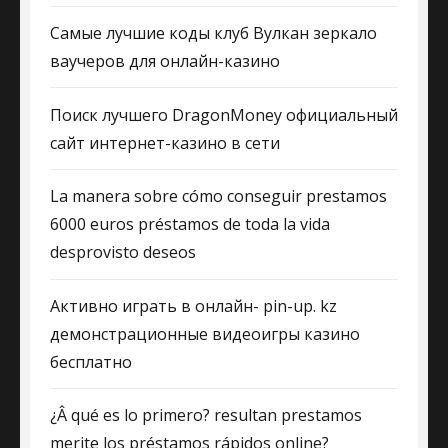
Самые лучшие коды клуб Вулкан зеркало
ваучеров для онлайн-казино
Поиск лучшего DragonMoney официальный
сайт интернет-казино в сети
La manera sobre cómo conseguir prestamos
6000 euros préstamos de toda la vida
desprovisto deseos
Активно играть в онлайн- pin-up. kz
демонстрационные видеоигры казино
бесплатно
¿Â qué es lo primero? resultan prestamos
merite los préstamos rápidos online?