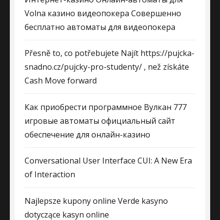
Volna казино видеопокера Совершенно
бесплатно автоматы для видеопокера
Přesně to, co potřebujete Najít https://pujcka-
snadno.cz/pujcky-pro-studenty/ , než získáte
Cash Move forward
Как приобрести программное Вулкан 777
игровые автоматы официальный сайт
обеспечение для онлайн-казино
Conversational User Interface CUI: A New Era
of Interaction
Najlepsze kupony online Verde kasyno
dotyczące kasyn online