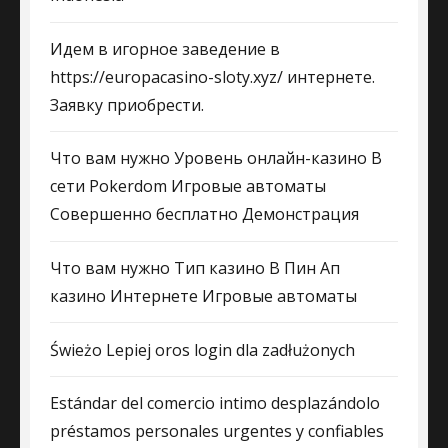
Идем в игорное заведение в
https://europacasino-sloty.xyz/ интернете.
Заявку приобрести.
Что вам нужно Уровень онлайн-казино В
сети Pokerdom Игровые автоматы
Совершенно бесплатно Демонстрация
Что вам нужно Тип казино В Пин Ап
казино Интернете Игровые автоматы
Świeżo Lepiej oros login dla zadłużonych
Estándar del comercio intimo desplazándolo
préstamos personales urgentes y confiables