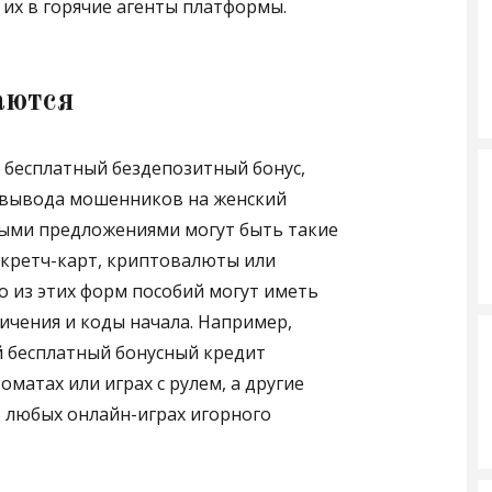
 их в горячие агенты платформы.
аются
бесплатный бездепозитный бонус,
 вывода мошенников на женский
выми предложениями могут быть такие
 скретч-карт, криптовалюты или
 из этих форм пособий могут иметь
ичения и коды начала. Например,
й бесплатный бонусный кредит
матах или играх с рулем, а другие
 любых онлайн-играх игорного