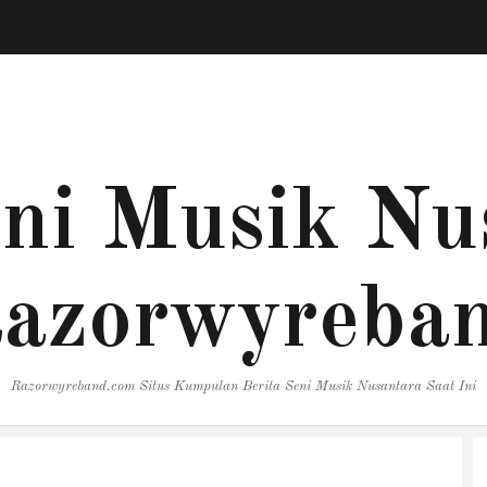
eni Musik Nu
azorwyreba
Razorwyreband.com Situs Kumpulan Berita Seni Musik Nusantara Saat Ini