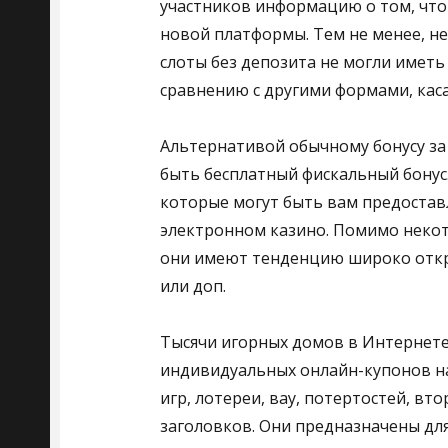
участников информацию о том, что 
новой платформы. Тем не менее, н
слоты без депозита не могли иметь
сравнению с другими формами, кас
Альтернативой обычному бонусу за
быть бесплатный фискальный бонус
которые могут быть вам предоставл
электронном казино. Помимо некот
они имеют тенденцию широко откр
или доп.
Тысячи игорных домов в Интернет
индивидуальных онлайн-купонов на
игр, лотереи, вау, потертостей, в
заголовков. Они предназначены дл