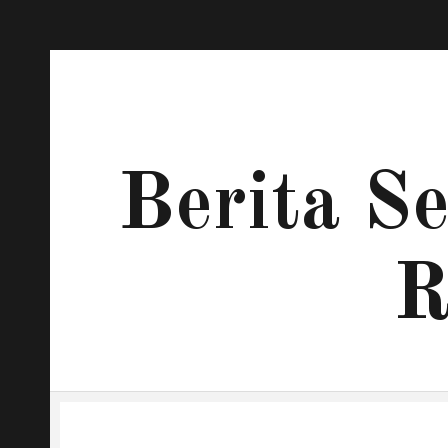
Berita S
R