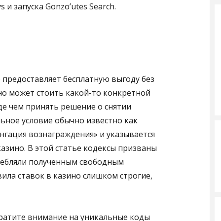
s и запуска Gonzo’utes Search.
 предоставляет бесплатную выгоду без
но может стоить какой-то конкретной
де чем принять решение о снятии
ьное условие обычно известно как
нгация вознаграждения» и указывается
казино. В этой статье кодексы призваны
ребляли полученным свободным
вила ставок в казино слишком строгие,
ратите внимание на уникальные коды