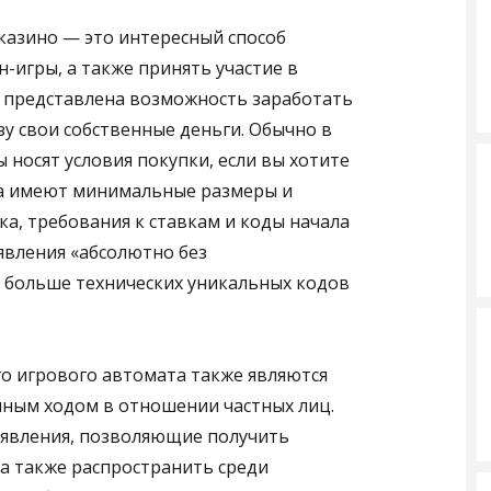
азино — это интересный способ
-игры, а также принять участие в
представлена ​​возможность заработать
зу свои собственные деньги. Обычно в
 носят условия покупки, если вы хотите
ла имеют минимальные размеры и
а, требования к ставкам и коды начала
явления «абсолютно без
 больше технических уникальных кодов
о игрового автомата также являются
ным ходом в отношении частных лиц.
явления, позволяющие получить
а также распространить среди