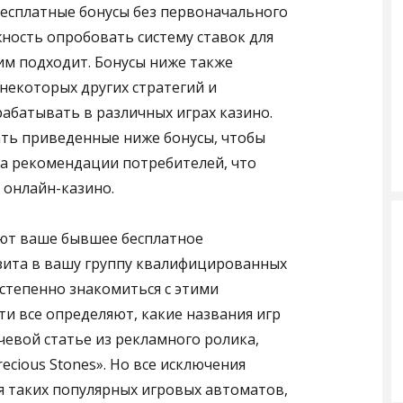
есплатные бонусы без первоначального
ность опробовать систему ставок для
 им подходит. Бонусы ниже также
некоторых других стратегий и
рабатывать в различных играх казино.
ать приведенные ниже бонусы, чтобы
а рекомендации потребителей, что
 онлайн-казино.
ют ваше бывшее бесплатное
зита в вашу группу квалифицированных
степенно знакомиться с этими
ти все определяют, какие названия игр
евой статье из рекламного ролика,
recious Stones». Но все исключения
я таких популярных игровых автоматов,