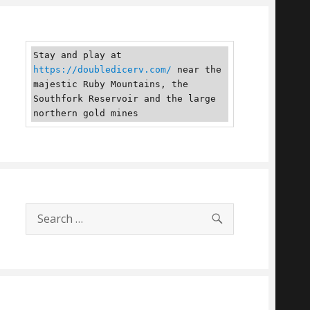
Stay and play at 
https://doubledicerv.com/
 near the 
majestic Ruby Mountains, the 
Southfork Reservoir and the large 
northern gold mines
SEARCH
Search
for: