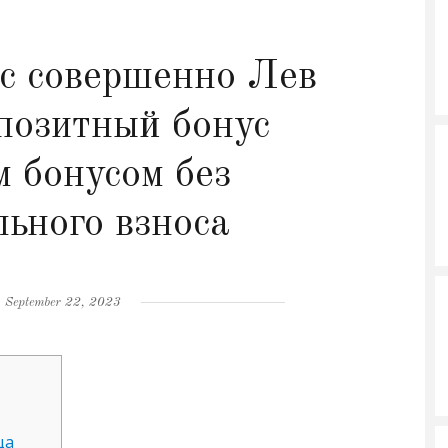
с совершенно Лев
позитный бонус
 бонусом без
ьного взноса
Posted
September 22, 2023
on
ца