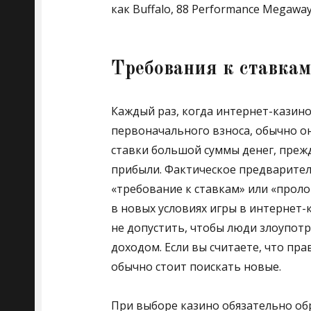
как Buffalo, 88 Performance Megaway
Требования к ставкам
Каждый раз, когда интернет-казино
первоначального взноса, обычно о
ставки большой суммы денег, преж
прибыли. Фактическое предварител
«требование к ставкам» или «проло
в новых условиях игры в интернет-
не допустить, чтобы люди злоупот
доходом. Если вы считаете, что пра
обычно стоит поискать новые.
При выборе казино обязательно об