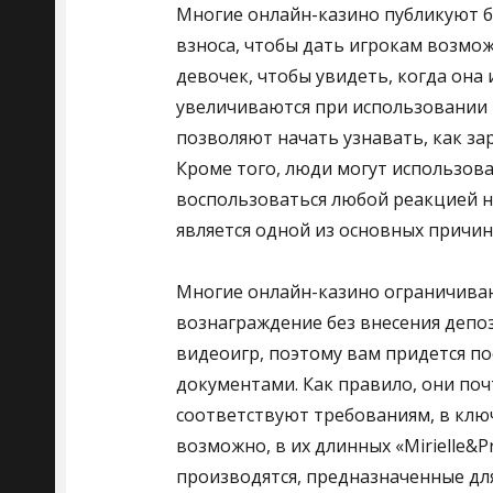
Многие онлайн-казино публикуют б
взноса, чтобы дать игрокам возмож
девочек, чтобы увидеть, когда она
увеличиваются при использовании 
позволяют начать узнавать, как за
Кроме того, люди могут использов
воспользоваться любой реакцией н
является одной из основных причин
Многие онлайн-казино ограничива
вознаграждение без внесения депо
видеоигр, поэтому вам придется по
документами. Как правило, они поч
соответствуют требованиям, в ключ
возможно, в их длинных «Mirielle&P
производятся, предназначенные дл