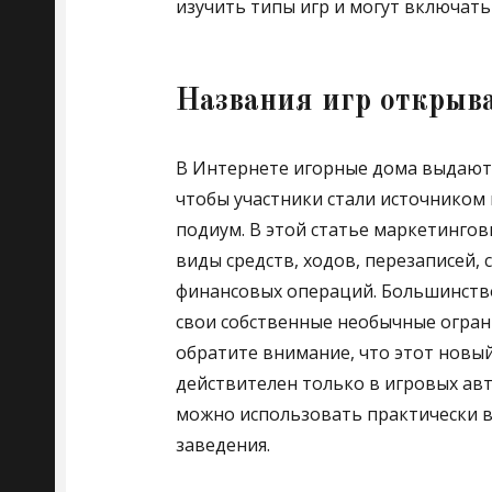
изучить типы игр и могут включать
Названия игр открыв
В Интернете игорные дома выдают 
чтобы участники стали источником
подиум. В этой статье маркетинго
виды средств, ходов, перезаписей,
финансовых операций. Большинство
свои собственные необычные огран
обратите внимание, что этот новы
действителен только в игровых авто
можно использовать практически в
заведения.