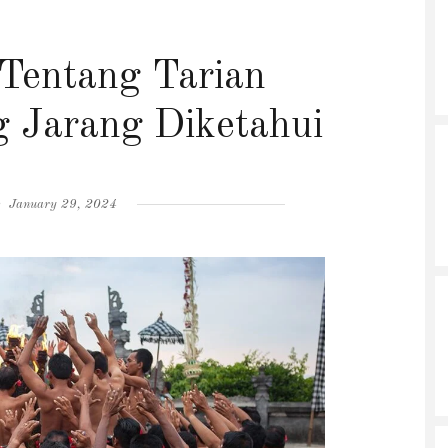
Tentang Tarian
g Jarang Diketahui
Posted
January 29, 2024
on