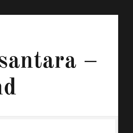
santara –
nd