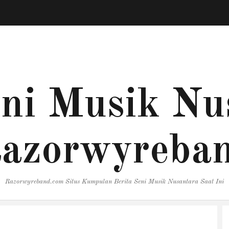
eni Musik Nu
azorwyreba
Razorwyreband.com Situs Kumpulan Berita Seni Musik Nusantara Saat Ini