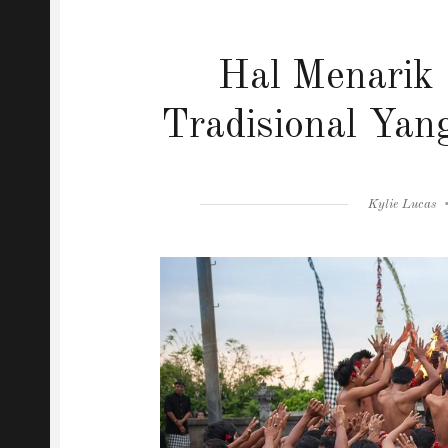
Hal Menarik 
Tradisional Yan
Author
Kylie Lucas