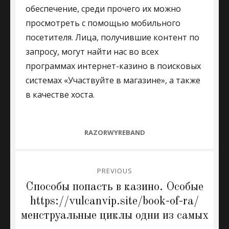
обеспечение, среди прочего их можно
просмотреть с помощью мобильного
посетителя. Лица, получившие контент по
запросу, могут найти нас во всех
программах интернет-казино в поисковых
системах «Участвуйте в магазине», а также
в качестве хоста.
CATEGORIES
RAZORWYREBAND
Post
PREVIOUS
navigation
Previous
Способы попасть в казино. Особые
post:
https://vulcanvip.site/book-of-ra/
менструальные циклы одни из самых