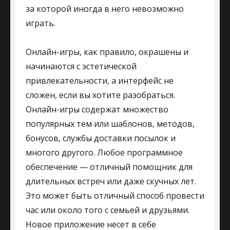
за которой иногда в него невозможно
играть.
Онлайн-игры, как правило, окрашены и
начинаются с эстетической
привлекательности, а интерфейс не
сложен, если вы хотите разобраться.
Онлайн-игры содержат множество
популярных тем или шаблонов, методов,
бонусов, службы доставки посылок и
многого другого. Любое программное
обеспечение — отличный помощник для
длительных встреч или даже скучных лет.
Это может быть отличный способ провести
час или около того с семьей и друзьями.
Новое приложение несет в себе