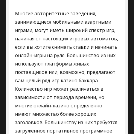
Многие авторитетные заведения,
занимающиеся мобильными азартными
играми, могут иметь широкий спектр игр,
начиная от настоящих игровых автоматов,
если вы хотите снимать ставки и начинать
онлайн-игры на руле. Большинство из них
используют платформы живых
поставщиков или, возможно, предлагают
вам целый ряд игр казино баккара.
Количество игр может различаться в
зависимости от периода времени, но
многие онлайн-казино определенно
имеют множество более хороших
заголовков. Большинству из них требуется
загруженное портативное программное