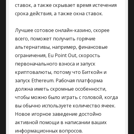
ставок, а также скрывает время истечения
срока действия, а также окна ставок.
Лучшее сотовое онлайн-казино, скорее
всего, поможет получить горячие
альтернативы, например, финансовые
ограничения, Eu Point Out, скорость
первоначального взноса и запуск
криптовалюты, потому что Биткойн и
запуск Ethereum. Рабочая платформа
должна иметь скромные особенности,
чтобы можно было играть с головой, когда
вы обычно используете количество ячеек.
Новое игорное заведение достойно
активной помощи в написании ваших
информационных вопросов.