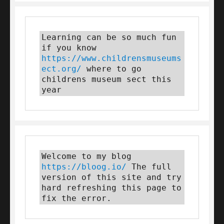
Learning can be so much fun 
if you know 
https://www.childrensmuseums
ect.org/
 where to go 
childrens museum sect this 
year
Welcome to my blog 
https://bloog.io/
 The full 
version of this site and try 
hard refreshing this page to 
fix the error.