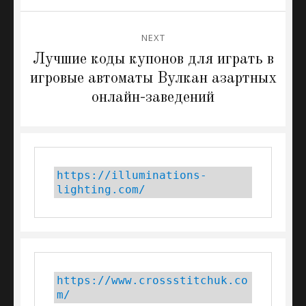
NEXT
Next
Лучшие коды купонов для играть в
post:
игровые автоматы Вулкан азартных
онлайн-заведений
https://illuminations-
lighting.com/
https://www.crossstitchuk.co
m/ 