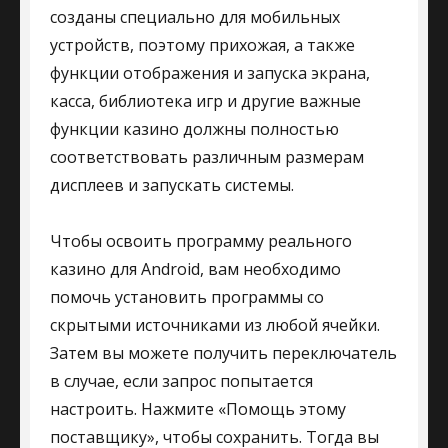
созданы специально для мобильных
устройств, поэтому прихожая, а также
функции отображения и запуска экрана,
касса, библиотека игр и другие важные
функции казино должны полностью
соответствовать различным размерам
дисплеев и запускать системы.
Чтобы освоить программу реального
казино для Android, вам необходимо
помочь установить программы со
скрытыми источниками из любой ячейки.
Затем вы можете получить переключатель
в случае, если запрос попытается
настроить. Нажмите «Помощь этому
поставщику», чтобы сохранить. Тогда вы