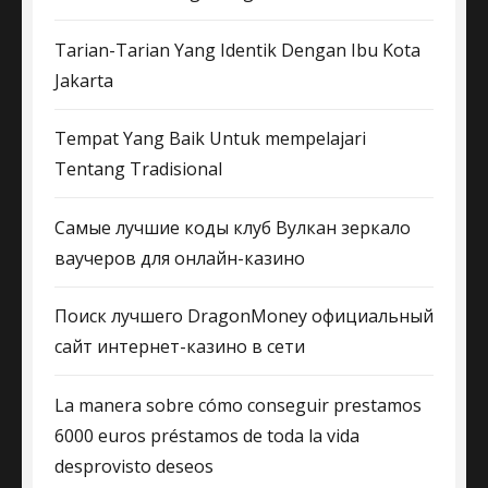
Tarian-Tarian Yang Identik Dengan Ibu Kota
Jakarta
Tempat Yang Baik Untuk mempelajari
Tentang Tradisional
Самые лучшие коды клуб Вулкан зеркало
ваучеров для онлайн-казино
Поиск лучшего DragonMoney официальный
сайт интернет-казино в сети
La manera sobre cómo conseguir prestamos
6000 euros préstamos de toda la vida
desprovisto deseos