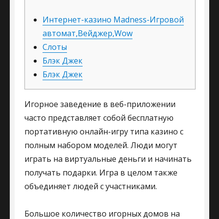
Интернет-казино Madness-Игровой
автомат,Вейджер,Wow
Слоты
Блэк Джек
Блэк Джек
Игорное заведение в веб-приложении
часто представляет собой бесплатную
портативную онлайн-игру типа казино с
полным набором моделей. Люди могут
играть на виртуальные деньги и начинать
получать подарки. Игра в целом также
объединяет людей с участниками.
Большое количество игорных домов на