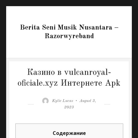
Berita Seni Musik Nusantara –
Razorwyreband
Казино в vulcanroyal-
oficiale.xyz Интернете Apk
Author
Posted
Kylie Lucas
August 3,
on
2023
Содержание