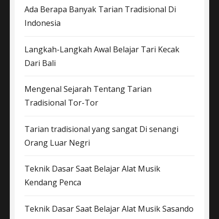
Ada Berapa Banyak Tarian Tradisional Di
Indonesia
Langkah-Langkah Awal Belajar Tari Kecak
Dari Bali
Mengenal Sejarah Tentang Tarian
Tradisional Tor-Tor
Tarian tradisional yang sangat Di senangi
Orang Luar Negri
Teknik Dasar Saat Belajar Alat Musik
Kendang Penca
Teknik Dasar Saat Belajar Alat Musik Sasando