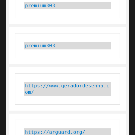
premium303
premium303
https://www.geradordesenha.c
om/
https://arguard.org/