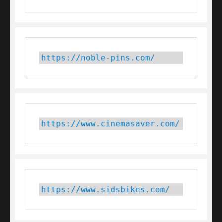
https://noble-pins.com/
https://www.cinemasaver.com/
https://www.sidsbikes.com/