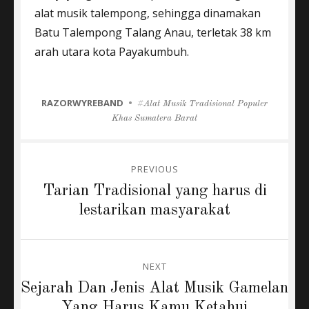
alat musik talempong, sehingga dinamakan
Batu Talempong Talang Anau, terletak 38 km
arah utara kota Payakumbuh.
CATEGORIES
RAZORWYREBAND
Tags
Alat Musik Tradisional Populer
Khas Sumatera Barat
Post
PREVIOUS
navigation
Previous
Tarian Tradisional yang harus di
post:
lestarikan masyarakat
NEXT
Next
Sejarah Dan Jenis Alat Musik Gamelan
post:
Yang Harus Kamu Ketahui