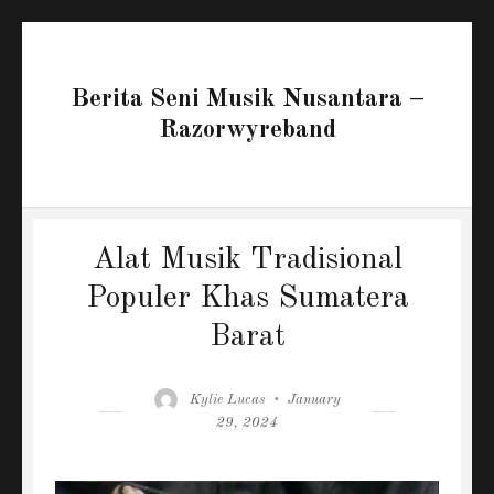
Berita Seni Musik Nusantara –
Razorwyreband
Alat Musik Tradisional
Populer Khas Sumatera
Barat
Author
Posted
Kylie Lucas
January
on
29, 2024