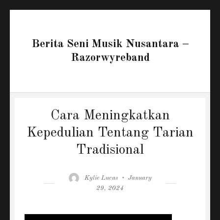
Berita Seni Musik Nusantara –
Razorwyreband
Cara Meningkatkan
Kepedulian Tentang Tarian
Tradisional
Author
Posted
Kylie Lucas
January
on
29, 2024