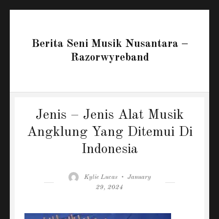
Berita Seni Musik Nusantara –
Razorwyreband
Jenis – Jenis Alat Musik
Angklung Yang Ditemui Di
Indonesia
Author
Posted
Kylie Lucas
January
on
29, 2024