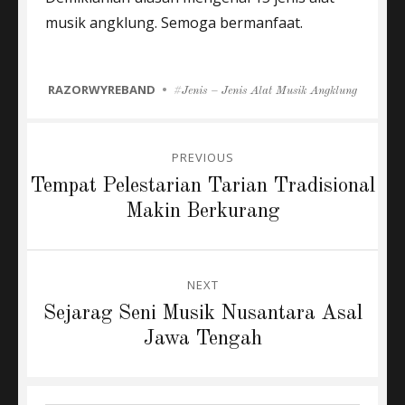
musik angklung. Semoga bermanfaat.
CATEGORIES
RAZORWYREBAND
Tags
Jenis – Jenis Alat Musik Angklung
Post
PREVIOUS
navigation
Previous
Tempat Pelestarian Tarian Tradisional
post:
Makin Berkurang
NEXT
Next
Sejarag Seni Musik Nusantara Asal
post:
Jawa Tengah