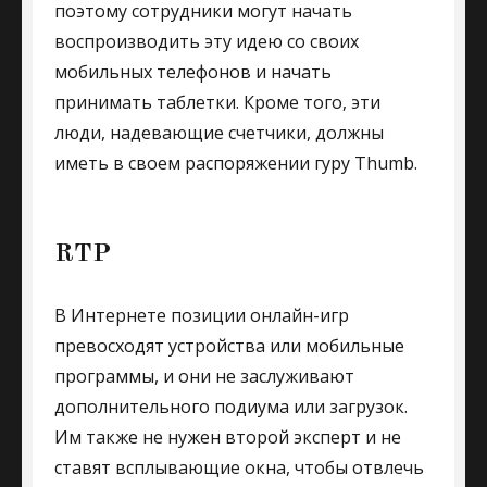
поэтому сотрудники могут начать
воспроизводить эту идею со своих
мобильных телефонов и начать
принимать таблетки. Кроме того, эти
люди, надевающие счетчики, должны
иметь в своем распоряжении гуру Thumb.
RTP
В Интернете позиции онлайн-игр
превосходят устройства или мобильные
программы, и они не заслуживают
дополнительного подиума или загрузок.
Им также не нужен второй эксперт и не
ставят всплывающие окна, чтобы отвлечь