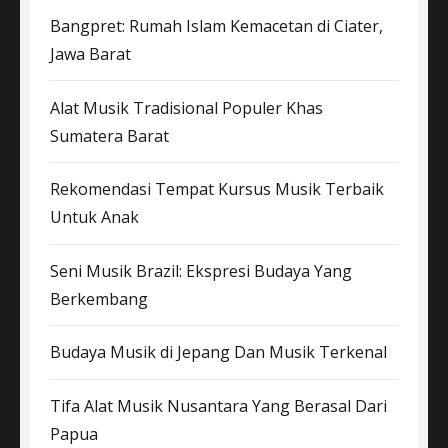
Bangpret: Rumah Islam Kemacetan di Ciater,
Jawa Barat
Alat Musik Tradisional Populer Khas
Sumatera Barat
Rekomendasi Tempat Kursus Musik Terbaik
Untuk Anak
Seni Musik Brazil: Ekspresi Budaya Yang
Berkembang
Budaya Musik di Jepang Dan Musik Terkenal
Tifa Alat Musik Nusantara Yang Berasal Dari
Papua