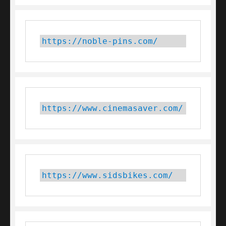
https://noble-pins.com/
https://www.cinemasaver.com/
https://www.sidsbikes.com/