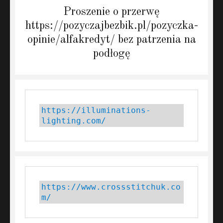
Next
Proszenie o przerwę
post:
https://pozyczajbezbik.pl/pozyczka-
opinie/alfakredyt/ bez patrzenia na
podłogę
https://illuminations-
lighting.com/
https://www.crossstitchuk.co
m/ 