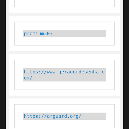
premium303
https://www.geradordesenha.c
om/
https://arguard.org/