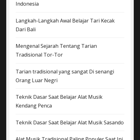
Indonesia
Langkah-Langkah Awal Belajar Tari Kecak
Dari Bali
Mengenal Sejarah Tentang Tarian
Tradisional Tor-Tor
Tarian tradisional yang sangat Di senangi
Orang Luar Negri
Teknik Dasar Saat Belajar Alat Musik
Kendang Penca
Teknik Dasar Saat Belajar Alat Musik Sasando
Alat Musik Tradisional Paling Populer Saat Ini