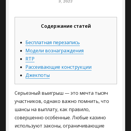
on
9, 2023
Содержание статей
Бесплатная перезапись
Модели вознаграждения
RTP
Рассеивающие конструкции
Джекпоты
Серьезный выигрыш — это мечта тысяч
участников, однако важно помнить, что
шансы на выплату, как правило,
совершенно особенные. Любые казино
используют законы, ограничивающие