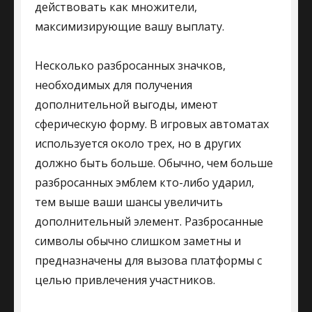
действовать как множители,
максимизирующие вашу выплату.
Несколько разбросанных значков,
необходимых для получения
дополнительной выгоды, имеют
сферическую форму. В игровых автоматах
используется около трех, но в других
должно быть больше. Обычно, чем больше
разбросанных эмблем кто-либо ударил,
тем выше ваши шансы увеличить
дополнительный элемент. Разбросанные
символы обычно слишком заметны и
предназначены для вызова платформы с
целью привлечения участников.