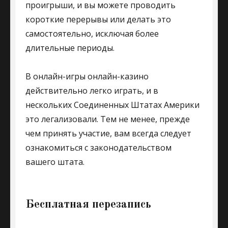
проигрыши, и вы можете проводить
короткие перерывы или делать это
самостоятельно, исключая более
длительные периоды.
В онлайн-игры онлайн-казино
действительно легко играть, и в
нескольких Соединенных Штатах Америки
это легализовали.
Тем не менее, прежде
чем принять участие, вам всегда следует
ознакомиться с законодательством
вашего штата.
Бесплатная перезапись