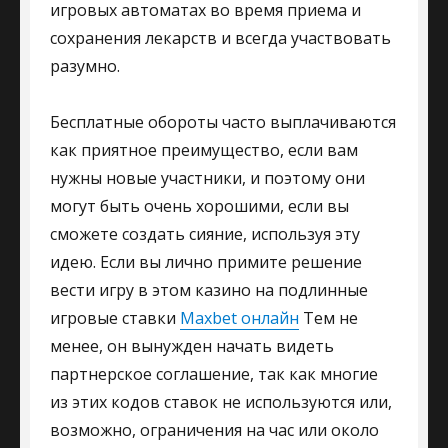
игровых автоматах во время приема и
сохранения лекарств и всегда участвовать
разумно.
Бесплатные обороты часто выплачиваются
как приятное преимущество, если вам
нужны новые участники, и поэтому они
могут быть очень хорошими, если вы
сможете создать сияние, используя эту
идею. Если вы лично примите решение
вести игру в этом казино на подлинные
игровые ставки
Maxbet онлайн
Тем не
менее, он вынужден начать видеть
партнерское соглашение, так как многие
из этих кодов ставок не используются или,
возможно, ограничения на час или около