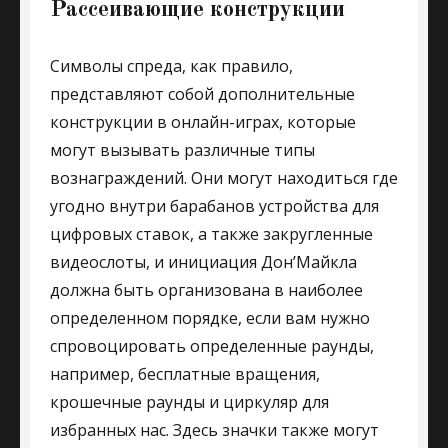
Рассеивающие конструкции
Символы спреда, как правило,
представляют собой дополнительные
конструкции в онлайн-играх, которые
могут вызывать различные типы
вознаграждений. Они могут находиться где
угодно внутри барабанов устройства для
цифровых ставок, а также закругленные
видеослоты, и инициация Дон’Майкла
должна быть организована в наиболее
определенном порядке, если вам нужно
спровоцировать определенные раунды,
например, бесплатные вращения,
крошечные раунды и циркуляр для
избранных нас. Здесь значки также могут