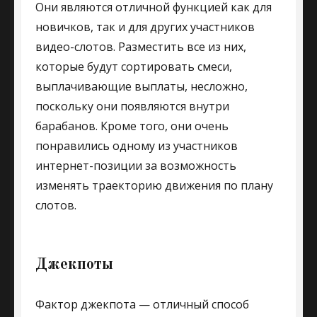
Они являются отличной функцией как для
новичков, так и для других участников
видео-слотов. Разместить все из них,
которые будут сортировать смеси,
выплачивающие выплаты, несложно,
поскольку они появляются внутри
барабанов. Кроме того, они очень
понравились одному из участников
интернет-позиции за возможность
изменять траекторию движения по плану
слотов.
Джекпоты
Фактор джекпота — отличный способ