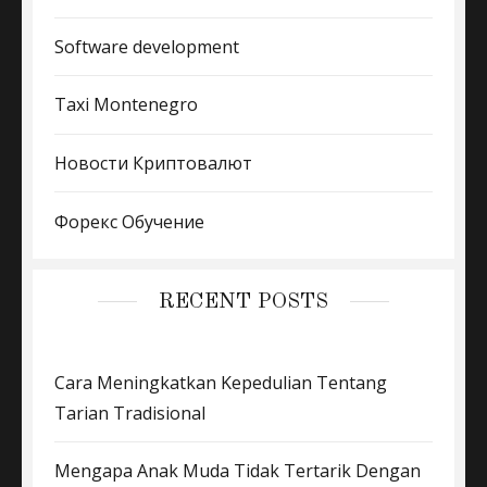
Software development
Taxi Montenegro
Новости Криптовалют
Форекс Обучение
RECENT POSTS
Cara Meningkatkan Kepedulian Tentang
Tarian Tradisional
Mengapa Anak Muda Tidak Tertarik Dengan