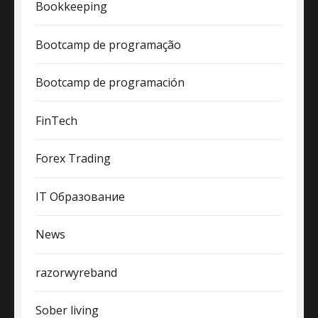
Bookkeeping
Bootcamp de programação
Bootcamp de programación
FinTech
Forex Trading
IT Образование
News
razorwyreband
Sober living