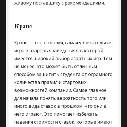
живому поставщику с рекомендациями.
Крэпс
Крэпс — это, пожалуй, самая увлекательная
игра в азартных заведениях, в которой
имеется широкий выбор азартных игр. Тем
не менее, это может быть отличным
способом защитить студента от огромного
количества правил и стартовых
возможностей компании. Самое главное
для начала понять вероятность того или
иного вида ставок в прошлом, что они в
него играют. Это помогает избежать
падения стоимости ставок, которые имеют