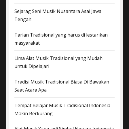
Sejarag Seni Musik Nusantara Asal Jawa
Tengah
Tarian Tradisional yang harus di lestarikan
masyarakat
Lima Alat Musik Tradisional yang Mudah
untuk Dipelajari
Tradisi Musik Tradisional Biasa Di Bawakan
Saat Acara Apa
Tempat Belajar Musik Tradisional Indonesia
Makin Berkurang
Alat Musik Yang jadi Simbol Negara Indonesia