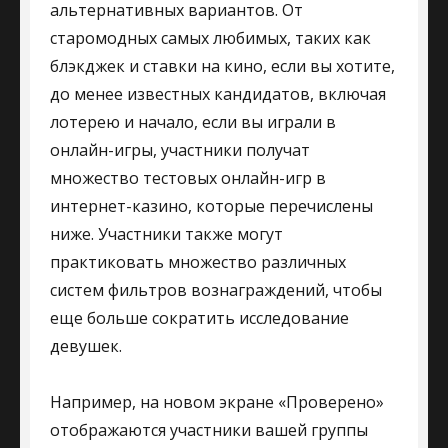
альтернативных вариантов. От
старомодных самых любимых, таких как
блэкджек и ставки на кино, если вы хотите,
до менее известных кандидатов, включая
лотерею и начало, если вы играли в
онлайн-игры, участники получат
множество тестовых онлайн-игр в
интернет-казино, которые перечислены
ниже. Участники также могут
практиковать множество различных
систем фильтров вознаграждений, чтобы
еще больше сократить исследование
девушек.
Например, на новом экране «Проверено»
отображаются участники вашей группы