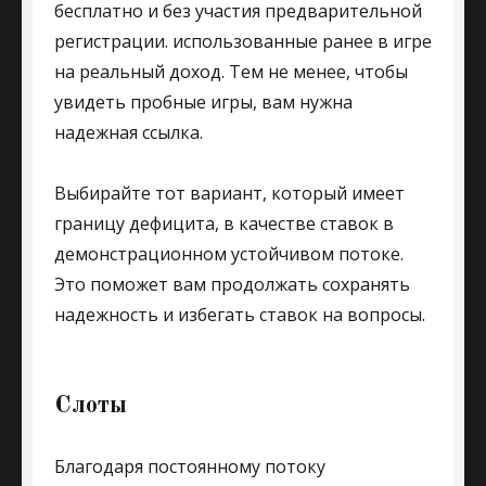
бесплатно и без участия предварительной
регистрации. использованные ранее в игре
на реальный доход.
Тем не менее, чтобы
увидеть пробные игры, вам нужна
надежная ссылка.
Выбирайте тот вариант, который имеет
границу дефицита, в качестве ставок в
демонстрационном устойчивом потоке.
Это поможет вам продолжать сохранять
надежность и избегать ставок на вопросы.
Слоты
Благодаря постоянному потоку