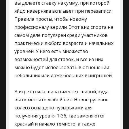
вы делаете ставку на сумму, при которой
яйцо наверняка всплывет при перезаписи.
Правила просты, чтобы новому
профессионалу верили. Этот вид спорта на
самом деле популярен среди участников
практически любого возраста и начальных
уровней. У него есть множество
возможностей для ставок, и все из них
можно будет использовать в отношении
небольших или даже больших выигрышей.
В игре стояла шина вместе с шиной, куда
вы поместите любой ник. Новое рулевое
колесо оснащено пузырьками для
получения уровня 1-36, где заменяются
красный и начало темного, а также