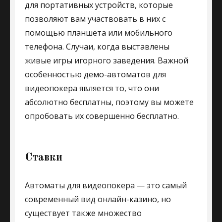
для портативных устройств, которые
позволяют вам участвовать в них с
помощью планшета или мобильного
телефона. Случаи, когда выставлены
живые игры игорного заведения. Важной
особенностью демо-автоматов для
видеопокера является то, что они
абсолютно бесплатны, поэтому вы можете
опробовать их совершенно бесплатно.
Ставки
Автоматы для видеопокера — это самый
современный вид онлайн-казино, но
существует также множество