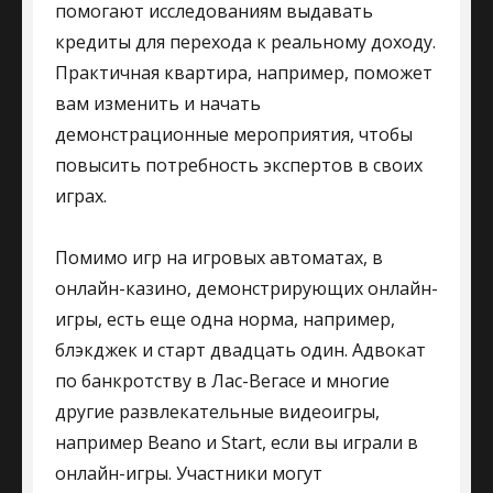
помогают исследованиям выдавать
кредиты для перехода к реальному доходу.
Практичная квартира, например, поможет
вам изменить и начать
демонстрационные мероприятия, чтобы
повысить потребность экспертов в своих
играх.
Помимо игр на игровых автоматах, в
онлайн-казино, демонстрирующих онлайн-
игры, есть еще одна норма, например,
блэкджек и старт двадцать один. Адвокат
по банкротству в Лас-Вегасе и многие
другие развлекательные видеоигры,
например Beano и Start, если вы играли в
онлайн-игры. Участники могут