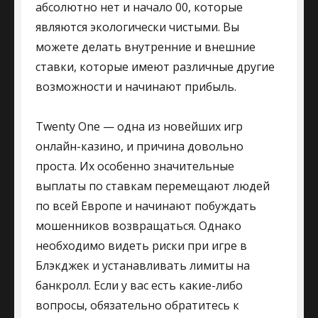
абсолютно нет и начало 00, которые
являются экологически чистыми. Вы
можете делать внутренние и внешние
ставки, которые имеют различные другие
возможности и начинают прибыль.
Twenty One — одна из новейших игр
онлайн-казино, и причина довольно
проста. Их особенно значительные
выплаты по ставкам перемещают людей
по всей Европе и начинают побуждать
мошенников возвращаться. Однако
необходимо видеть риски при игре в
Блэкджек и устанавливать лимиты на
банкролл. Если у вас есть какие-либо
вопросы, обязательно обратитесь к