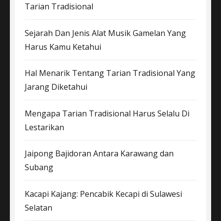
Tarian Tradisional
Sejarah Dan Jenis Alat Musik Gamelan Yang
Harus Kamu Ketahui
Hal Menarik Tentang Tarian Tradisional Yang
Jarang Diketahui
Mengapa Tarian Tradisional Harus Selalu Di
Lestarikan
Jaipong Bajidoran Antara Karawang dan
Subang
Kacapi Kajang: Pencabik Kecapi di Sulawesi
Selatan