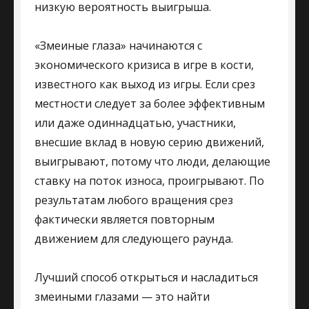
низкую вероятность выигрыша.
«Змеиные глаза» начинаются с
экономического кризиса в игре в кости,
известного как выход из игры. Если срез
местности следует за более эффективным
или даже одиннадцатью, участники,
внесшие вклад в новую серию движений,
выигрывают, потому что люди, делающие
ставку на поток износа, проигрывают. По
результатам любого вращения срез
фактически является повторным
движением для следующего раунда.
Лучший способ открыться и насладиться
змеиными глазами — это найти