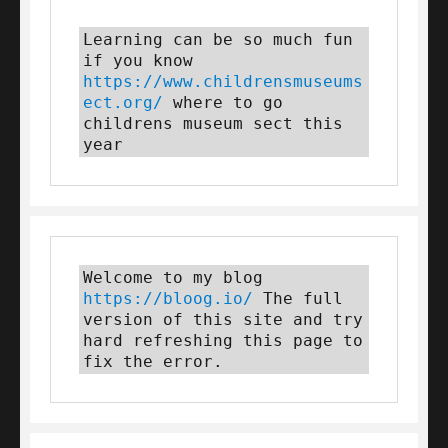
Learning can be so much fun 
if you know 
https://www.childrensmuseums
ect.org/
 where to go 
childrens museum sect this 
year
Welcome to my blog 
https://bloog.io/
 The full 
version of this site and try 
hard refreshing this page to 
fix the error.