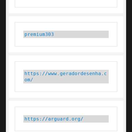
premium303
https://www.geradordesenha.c
om/
https://arguard.org/