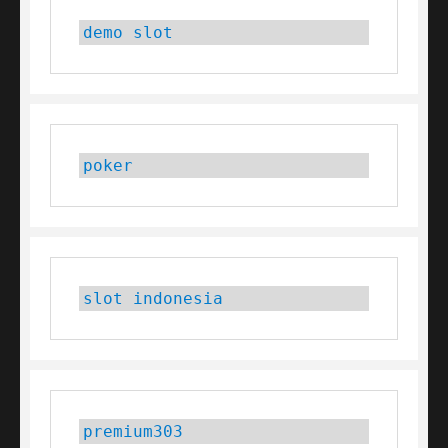
demo slot
poker
slot indonesia
premium303