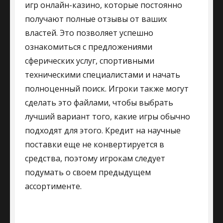
игр онлайн-казино, которые постоянно
получают полные отзывы от ваших
властей. Это позволяет успешно
ознакомиться с предложениями
сферических услуг, спортивными
техническими специалистами и начать
полноценный поиск. Игроки также могут
сделать это файлами, чтобы выбрать
лучший вариант того, какие игры обычно
подходят для этого. Кредит на научные
поставки еще не конвертируется в
средства, поэтому игрокам следует
подумать о своем предыдущем
ассортименте.