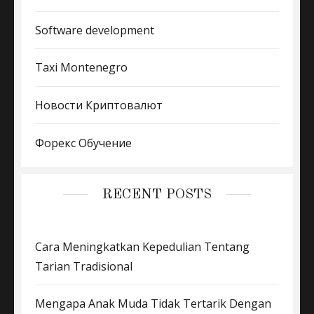
Software development
Taxi Montenegro
Новости Криптовалют
Форекс Обучение
RECENT POSTS
Cara Meningkatkan Kepedulian Tentang
Tarian Tradisional
Mengapa Anak Muda Tidak Tertarik Dengan