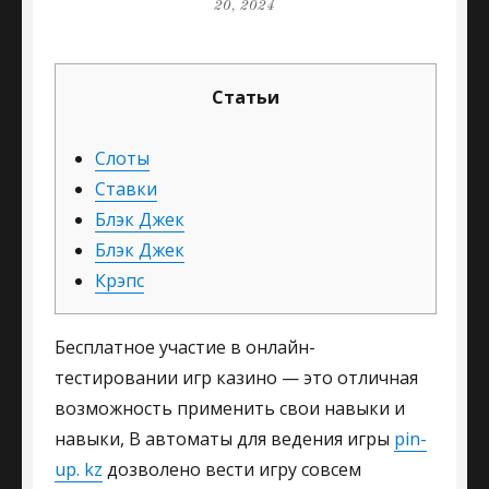
on
20, 2024
Статьи
Слоты
Ставки
Блэк Джек
Блэк Джек
Крэпс
Бесплатное участие в онлайн-
тестировании игр казино — это отличная
возможность применить свои навыки и
навыки, В автоматы для ведения игры
pin-
up. kz
дозволено вести игру совсем