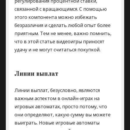
регулирования процентной ставки,
связанной с вращающимся. С помощью
этого компонента можно избежать
безразличия и сделать любой опыт более
приятным. Тем не менее, важно помнить,
что в этой статье видеоигры приносят
удачу и не могут считаться покупкой.
Линии выплат
Линии выплат, безусловно, являются
важным аспектом в онлайн-играх на
игровых автоматах, просто потому, что
они определяют, какую сумму вы можете
выиграть. Новые игровые автоматы