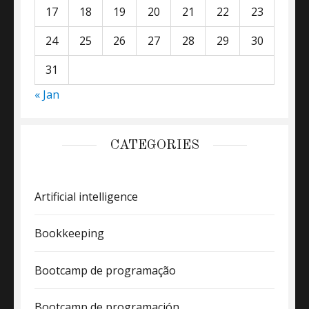
17
18
19
20
21
22
23
24
25
26
27
28
29
30
31
« Jan
CATEGORIES
Artificial intelligence
Bookkeeping
Bootcamp de programação
Bootcamp de programación