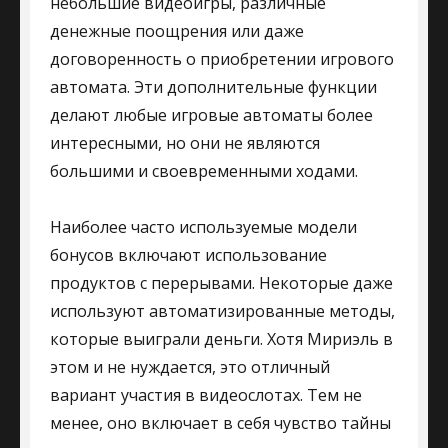
небольшие видеоигры, различные
денежные поощрения или даже
договоренность о приобретении игрового
автомата. Эти дополнительные функции
делают любые игровые автоматы более
интересными, но они не являются
большими и своевременными ходами.
Наиболее часто используемые модели
бонусов включают использование
продуктов с перерывами. Некоторые даже
используют автоматизированные методы,
которые выиграли деньги. Хотя Мириэль в
этом и не нуждается, это отличный
вариант участия в видеослотах. Тем не
менее, оно включает в себя чувство тайны