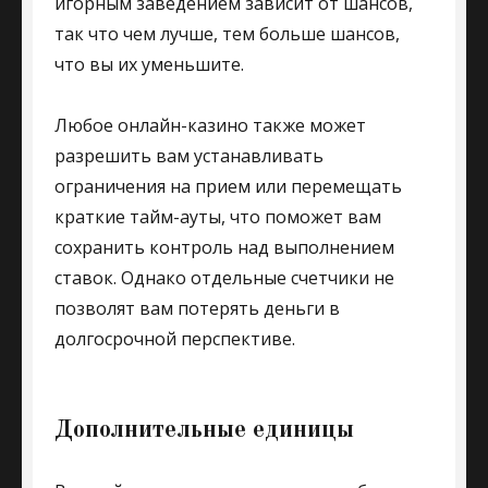
игорным заведением зависит от шансов,
так что чем лучше, тем больше шансов,
что вы их уменьшите.
Любое онлайн-казино также может
разрешить вам устанавливать
ограничения на прием или перемещать
краткие тайм-ауты, что поможет вам
сохранить контроль над выполнением
ставок. Однако отдельные счетчики не
позволят вам потерять деньги в
долгосрочной перспективе.
Дополнительные единицы