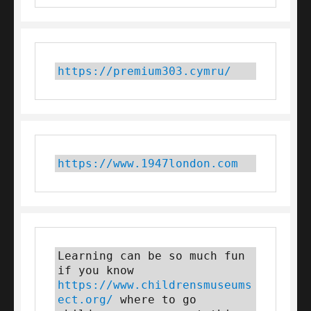
https://premium303.cymru/
https://www.1947london.com
Learning can be so much fun 
if you know 
https://www.childrensmuseums
ect.org/
 where to go 