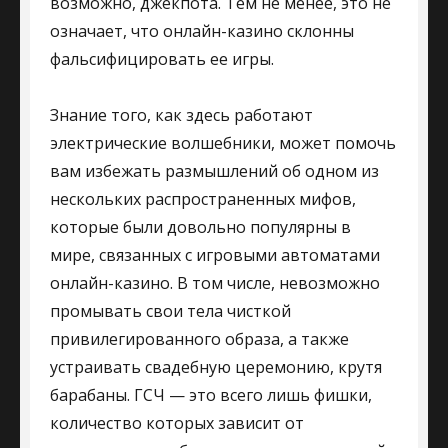
возможно, джекпота. Тем не менее, это не
означает, что онлайн-казино склонны
фальсифицировать ее игры.
Знание того, как здесь работают
электрические волшебники, может помочь
вам избежать размышлений об одном из
нескольких распространенных мифов,
которые были довольно популярны в
мире, связанных с игровыми автоматами
онлайн-казино. В том числе, невозможно
промывать свои тела чисткой
привилегированного образа, а также
устраивать свадебную церемонию, крутя
барабаны. ГСЧ — это всего лишь фишки,
количество которых зависит от