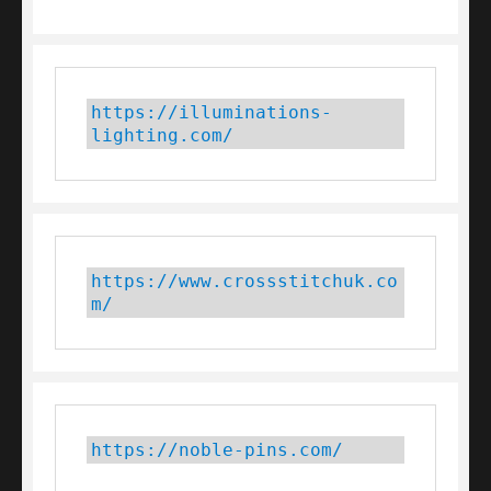
https://illuminations-
lighting.com/
https://www.crossstitchuk.co
m/ 
https://noble-pins.com/