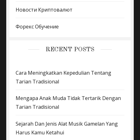
Новости Криптовалют
Форекс Обучение
RECENT POSTS
Cara Meningkatkan Kepedulian Tentang
Tarian Tradisional
Mengapa Anak Muda Tidak Tertarik Dengan
Tarian Tradisional
Sejarah Dan Jenis Alat Musik Gamelan Yang
Harus Kamu Ketahui