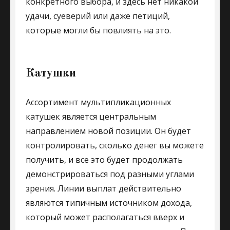
конкретного выбора, и здесь нет никакой
удачи, суеверий или даже петиций,
которые могли бы повлиять на это.
Катушки
Ассортимент мультипликационных
катушек является центральным
направлением новой позиции. Он будет
контролировать, сколько денег вы можете
получить, и все это будет продолжать
демонстрироваться под разными углами
зрения. Линии выплат действительно
являются типичным источником дохода,
который может располагаться вверх и