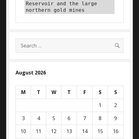
Reservoir and the large 
northern gold mines
SEARC
Search
for:
August 2026
M
T
W
T
F
S
S
1
2
3
4
5
6
7
8
9
10
11
12
13
14
15
16