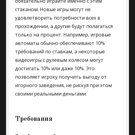
обязательно играйте именно с этим
стаканом. Новые игры могут не
удовлетворить потребности всех в
прохождении, а другие будут полагаться
только на процент. Например, игровые
автоматы обычно обеспечивают 10%
требований по ставкам, а некоторые
видеоигры с рулевым колесом могут
достигать 10% или даже 10%. Это
позволяет игроку получить выгоду от
игорного заведения, не рискуя при этом
своими реальными деньгами.
Требования