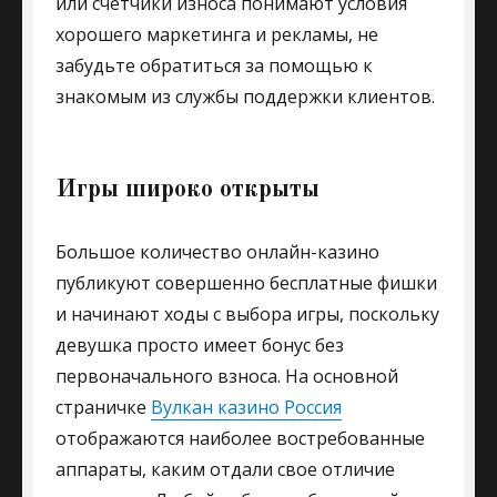
или счетчики износа понимают условия
хорошего маркетинга и рекламы, не
забудьте обратиться за помощью к
знакомым из службы поддержки клиентов.
Игры широко открыты
Большое количество онлайн-казино
публикуют совершенно бесплатные фишки
и начинают ходы с выбора игры, поскольку
девушка просто имеет бонус без
первоначального взноса. На основной
страничке
Вулкан казино Россия
отображаются наиболее востребованные
аппараты, каким отдали свое отличие