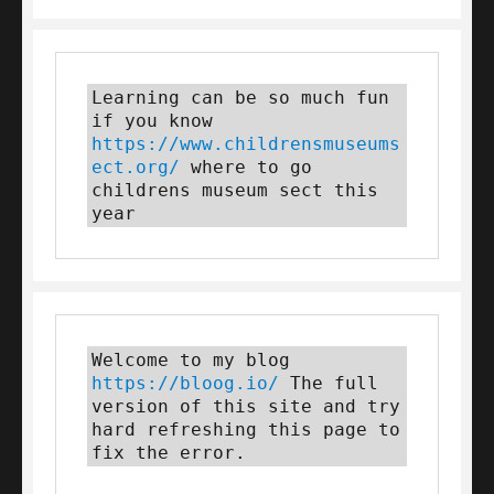
Learning can be so much fun 
if you know 
https://www.childrensmuseums
ect.org/
 where to go 
childrens museum sect this 
year
Welcome to my blog 
https://bloog.io/
 The full 
version of this site and try 
hard refreshing this page to 
fix the error.