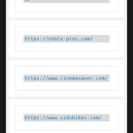
https://noble-pins.com/
https://www.cinemasaver.com/
https://www.sidsbikes.com/