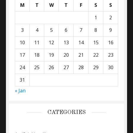
M
T
W
T
F
S
S
1
2
3
4
5
6
7
8
9
10
11
12
13
14
15
16
17
18
19
20
21
22
23
24
25
26
27
28
29
30
31
« Jan
CATEGORIES