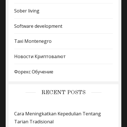
Sober living
Software development
Taxi Montenegro
Новости Криптовалют
Форекс Обучение
RECENT POSTS
Cara Meningkatkan Kepedulian Tentang
Tarian Tradisional