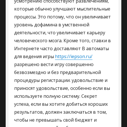
усмотрению способствуют развлечениям,
которые обычно улучшают мыслительные
процессы. Это потому, что он увеличивает
уровень дофамина в умственной
деятельности, что увеличивает карьеру
человеческого мозга. Кроме того, ставки в
Интернете часто доставляют В автоматы
для ведения игры
https://iepson.ru/
разрешено вести игру совершенно
безвозмездно и без предварительной
процедуры регистрации. удовольствие и
приносят удовольствие, особенно если вы
используете полную систему. Секрет
успеха, если вы хотите добиться хороших
результатов, должен заключаться в том,
чтобы не превышать свой бюджет и