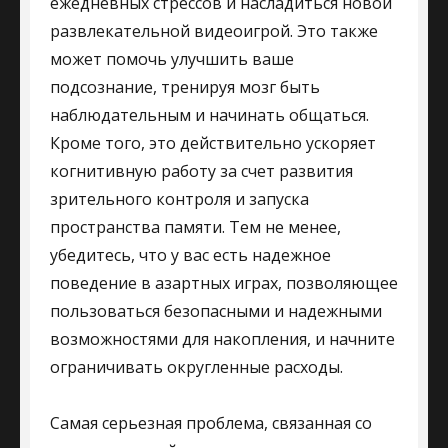
ежедневных стрессов и насладиться новой
развлекательной видеоигрой. Это также
может помочь улучшить ваше
подсознание, тренируя мозг быть
наблюдательным и начинать общаться.
Кроме того, это действительно ускоряет
когнитивную работу за счет развития
зрительного контроля и запуска
пространства памяти. Тем не менее,
убедитесь, что у вас есть надежное
поведение в азартных играх, позволяющее
пользоваться безопасными и надежными
возможностями для накопления, и начните
ограничивать округленные расходы.
Самая серьезная проблема, связанная со