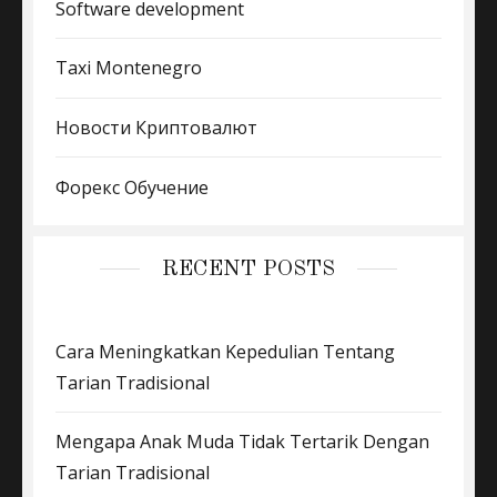
Software development
Taxi Montenegro
Новости Криптовалют
Форекс Обучение
RECENT POSTS
Cara Meningkatkan Kepedulian Tentang
Tarian Tradisional
Mengapa Anak Muda Tidak Tertarik Dengan
Tarian Tradisional