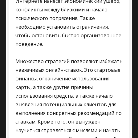
Интернете нанесет экономический ущерб,
конфликты между близкими и начало
психического потрясения. Также
необходимо установить ограничения,
чтобы остановить быстро организованное
поведение.
Множество стратегий позволяют избежать
навязчивых онлайн-ставок. Это стартовые
финансы, ограничение использования
карты, а также другие причины
использования средств, а также начало
выявления потенциальных клиентов для
выполнения конкретных рекомендаций по
ставкам. Кроме того, он вынужден
научиться справляться с мыслями и начать