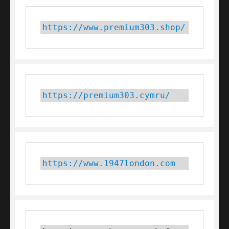
https://www.premium303.shop/
https://premium303.cymru/
https://www.1947london.com