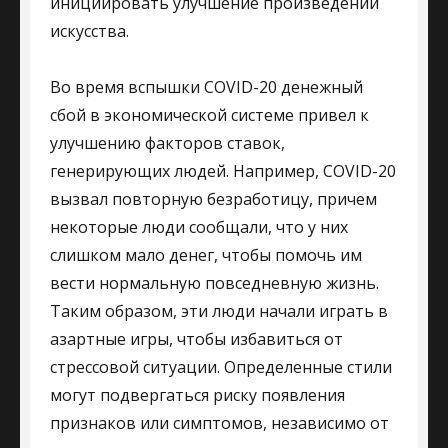
инициировать улучшение произведений
искусства.
Во время вспышки COVID-20 денежный
сбой в экономической системе привел к
улучшению факторов ставок,
генерирующих людей. Например, COVID-20
вызвал повторную безработицу, причем
некоторые люди сообщали, что у них
слишком мало денег, чтобы помочь им
вести нормальную повседневную жизнь.
Таким образом, эти люди начали играть в
азартные игры, чтобы избавиться от
стрессовой ситуации. Определенные стили
могут подвергаться риску появления
признаков или симптомов, независимо от