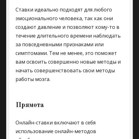
Ставки идеально подходят для любого
эмоционального человека, так как они
создают давление и позволяют кому-то в
течение длительного времени наблюдать
за повседневными признаками или
симптомами.
Тем не менее, это поможет
вам освоить совершенно новые методы и
начать совершенствовать свои методы
работы мозга.
Прямота
Онлайн-ставки включают в себя
использование онлайн-методов