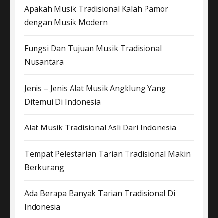
Apakah Musik Tradisional Kalah Pamor
dengan Musik Modern
Fungsi Dan Tujuan Musik Tradisional
Nusantara
Jenis – Jenis Alat Musik Angklung Yang
Ditemui Di Indonesia
Alat Musik Tradisional Asli Dari Indonesia
Tempat Pelestarian Tarian Tradisional Makin
Berkurang
Ada Berapa Banyak Tarian Tradisional Di
Indonesia