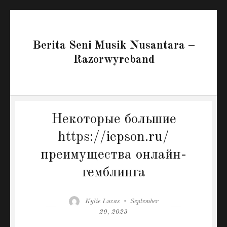
Berita Seni Musik Nusantara –
Razorwyreband
Некоторые большие
https://iepson.ru/
преимущества онлайн-
гемблинга
Author
Posted
Kylie Lucas
September
on
29, 2023