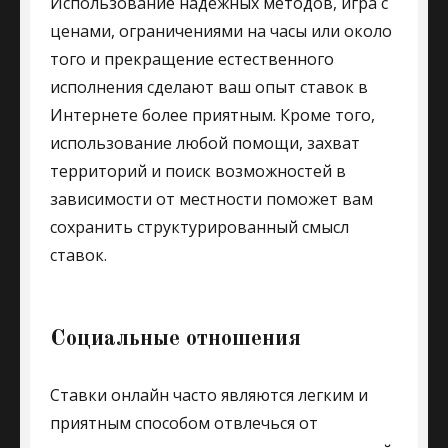
Использование надежных методов, игра с
ценами, ограничениями на часы или около
того и прекращение естественного
исполнения сделают ваш опыт ставок в
Интернете более приятным. Кроме того,
использование любой помощи, захват
территорий и поиск возможностей в
зависимости от местности поможет вам
сохранить структурированный смысл
ставок.
Социальные отношения
Ставки онлайн часто являются легким и
приятным способом отвлечься от