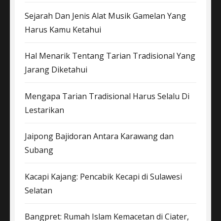
Sejarah Dan Jenis Alat Musik Gamelan Yang
Harus Kamu Ketahui
Hal Menarik Tentang Tarian Tradisional Yang
Jarang Diketahui
Mengapa Tarian Tradisional Harus Selalu Di
Lestarikan
Jaipong Bajidoran Antara Karawang dan
Subang
Kacapi Kajang: Pencabik Kecapi di Sulawesi
Selatan
Bangpret: Rumah Islam Kemacetan di Ciater,