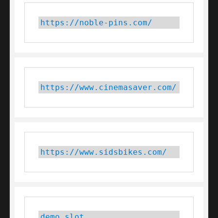
https://noble-pins.com/
https://www.cinemasaver.com/
https://www.sidsbikes.com/
demo slot