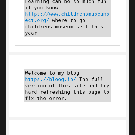
Learning can be so much fun 
if you know 
https://www.childrensmuseums
ect.org/
 where to go 
childrens museum sect this 
year
Welcome to my blog 
https://bloog.io/
 The full 
version of this site and try 
hard refreshing this page to 
fix the error.