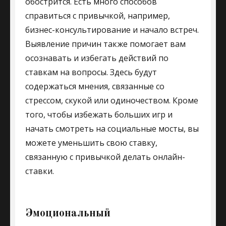
обострится. Есть много способов
справиться с привычкой, например,
бизнес-консультирование и начало встреч.
Выявление причин также помогает вам
осознавать и избегать действий по
ставкам на вопросы. Здесь будут
содержаться мнения, связанные со
стрессом, скукой или одиночеством. Кроме
того, чтобы избежать больших игр и
начать смотреть на социальные мосты, вы
можете уменьшить свою ставку,
связанную с привычкой делать онлайн-
ставки.
Эмоциональный