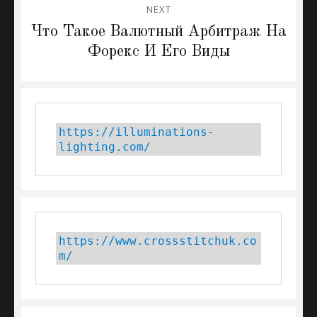
NEXT
Next
Что Такое Валютный Арбитраж На
post:
Форекс И Его Виды
https://illuminations-
lighting.com/
https://www.crossstitchuk.co
m/ 