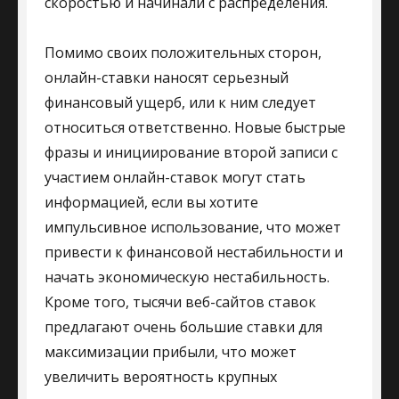
скоростью и начинали с распределения.
Помимо своих положительных сторон,
онлайн-ставки наносят серьезный
финансовый ущерб, или к ним следует
относиться ответственно. Новые быстрые
фразы и инициирование второй записи с
участием онлайн-ставок могут стать
информацией, если вы хотите
импульсивное использование, что может
привести к финансовой нестабильности и
начать экономическую нестабильность.
Кроме того, тысячи веб-сайтов ставок
предлагают очень большие ставки для
максимизации прибыли, что может
увеличить вероятность крупных