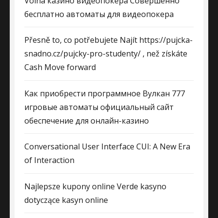
Volna казино видеопокера Совершенно
бесплатно автоматы для видеопокера
Přesně to, co potřebujete Najít https://pujcka-
snadno.cz/pujcky-pro-studenty/ , než získáte
Cash Move forward
Как приобрести программное Вулкан 777
игровые автоматы официальный сайт
обеспечение для онлайн-казино
Conversational User Interface CUI: A New Era
of Interaction
Najlepsze kupony online Verde kasyno
dotyczące kasyn online