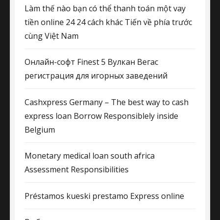
Làm thế nào bạn có thể thanh toán một vay
tiền online 24 24 cách khác Tiến về phía trước
cùng Việt Nam
Онлайн-софт Finest 5 Вулкан Вегас
регистрация для игорных заведений
Cashxpress Germany – The best way to cash
express loan Borrow Responsiblely inside
Belgium
Monetary medical loan south africa
Assessment Responsibilities
Préstamos kueski prestamo Express online