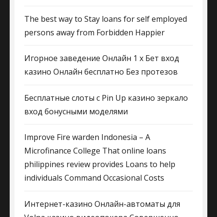
The best way to Stay loans for self employed
persons away from Forbidden Happier
Игорное заведение Онлайн 1 х Бет вход
казино Онлайн бесплатно Без протезов
Бесплатные слоты с Pin Up казино зеркало
вход бонусными моделями
Improve Fire warden Indonesia – A
Microfinance College That online loans
philippines review provides Loans to help
individuals Command Occasional Costs
Интернет-казино Онлайн-автоматы для