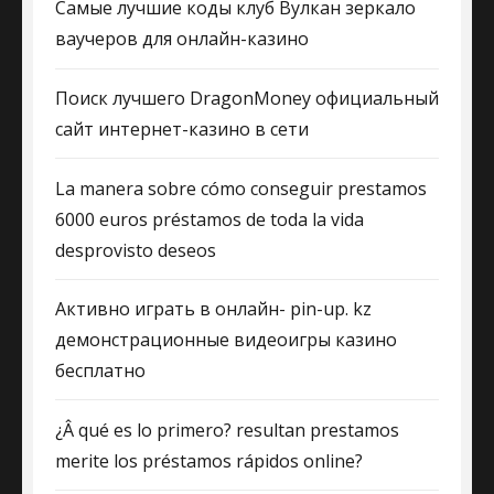
Самые лучшие коды клуб Вулкан зеркало
ваучеров для онлайн-казино
Поиск лучшего DragonMoney официальный
сайт интернет-казино в сети
La manera sobre cómo conseguir prestamos
6000 euros préstamos de toda la vida
desprovisto deseos
Активно играть в онлайн- pin-up. kz
демонстрационные видеоигры казино
бесплатно
¿Â qué es lo primero? resultan prestamos
merite los préstamos rápidos online?