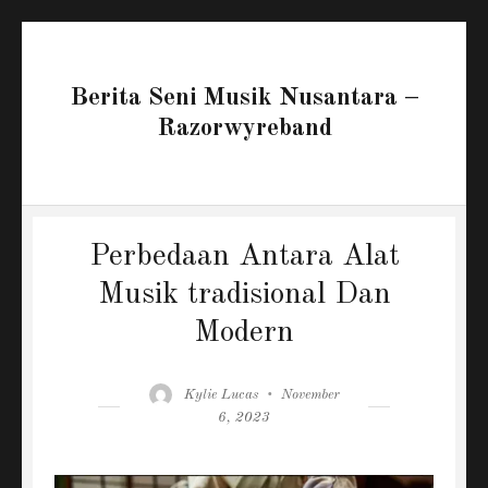
Berita Seni Musik Nusantara –
Razorwyreband
Perbedaan Antara Alat
Musik tradisional Dan
Modern
Author
Posted
Kylie Lucas
November
on
6, 2023