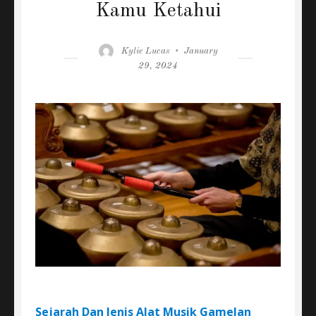
Kamu Ketahui
Author
Posted
Kylie Lucas
January
on
29, 2024
Sejarah Dan Jenis Alat Musik Gamelan