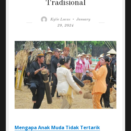
Tradisional
Author
Posted
Kylie Lucas
January
on
29, 2024
Mengapa Anak Muda Tidak Tertarik