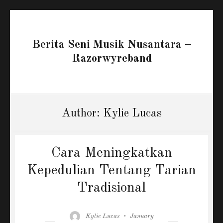
Berita Seni Musik Nusantara –
Razorwyreband
Author:
Kylie Lucas
Cara Meningkatkan
Kepedulian Tentang Tarian
Tradisional
Author
Posted
Kylie Lucas
January