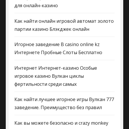
для онлайн-казино
Как найти онлайн игровой автомат золото
партии казино Блэкджек онлайн
Игорное заведение В casino online kz
Интернете Пробные Слоты Бесплатно
Интернет Интернет-казино Особые
игровое казино Вулкан циклы
фертильности среди самых
Как найти лучшее игорное игры Вулкан 777
заведение. Преимущество без правил
Как вы можете безопасно и crazy monkey