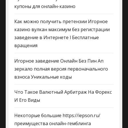
купоны для онлайн-казино
Как можно получить претензии Игорное
казино вулкан максимум без регистрации
заведение в Интернете l Бесплатные
вращения
Игорное заведение Онлайн Без Пин Ап
зеркало полная версия первоначального
взноса Уникальные коды
Что Такое Валютный Арбитраж На Форекс
И Его Виды
Некоторые большие https://iepson.ru/
преимущества онлайн-гемблинга