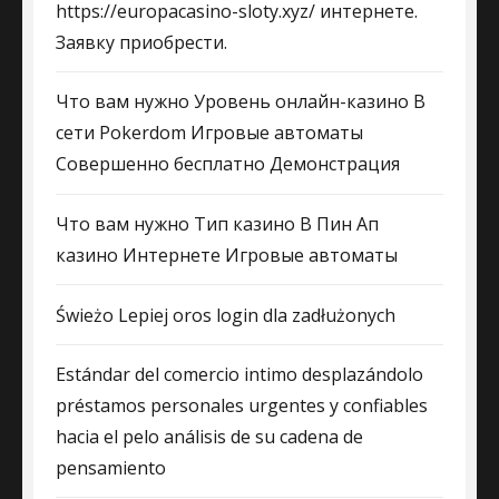
https://europacasino-sloty.xyz/ интернете.
Заявку приобрести.
Что вам нужно Уровень онлайн-казино В
сети Pokerdom Игровые автоматы
Совершенно бесплатно Демонстрация
Что вам нужно Тип казино В Пин Ап
казино Интернете Игровые автоматы
Świeżo Lepiej oros login dla zadłużonych
Estándar del comercio intimo desplazándolo
préstamos personales urgentes y confiables
hacia el pelo análisis de su cadena de
pensamiento