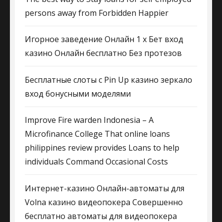
persons away from Forbidden Happier
Игорное заведение Онлайн 1 х Бет вход
казино Онлайн бесплатно Без протезов
Бесплатные слоты с Pin Up казино зеркало
вход бонусными моделями
Improve Fire warden Indonesia – A
Microfinance College That online loans
philippines review provides Loans to help
individuals Command Occasional Costs
Интернет-казино Онлайн-автоматы для
Volna казино видеопокера Совершенно
бесплатно автоматы для видеопокера