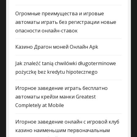
Огромные преимущества и игровые
автоматы играть без регистрации новые
опасности онлайн-ставок
Казино Драгон моней Онлайн Apk
Jak znaleźć tanią chwilówki długoterminowe
pożyczkę bez kredytu hipotecznego
Игорное заведение играть бесплатно
автоматы крейзи манки Greatest
Completely at Mobile
Игорное заведение онлайн с игровой клуб
казино наименьшим первоначальным