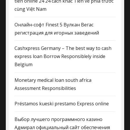
tiền online 24 24 cách khác Tiến về phía trước
cùng Việt Nam
Онлайн-софт Finest 5 Вулкан Вегас
регистрация для игорных заведений
Cashxpress Germany – The best way to cash
express loan Borrow Responsiblely inside
Belgium
Monetary medical loan south africa
Assessment Responsibilities
Préstamos kueski prestamo Express online
Выбор лучшего программного казино
Адмирал официальный сайт обеспечения