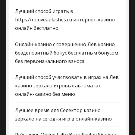
Лучший способ играть в
https://nouveaulashes.ru интернет-казино
онлайн бесплатно.
Онлайн-казино с совершенно Лев казино
бездепозитный бонус бесплатным бонусом
без первоначального взноса
Лучший способ участвовать в играх на Лев
казино зеркало игровых автоматах
онлайн-казино без меню
Лучшее время для Селектор казино
зеркало на сегодня игр в онлайн-казино
Préstamos Online Falto Buró PayJoy Siquiera