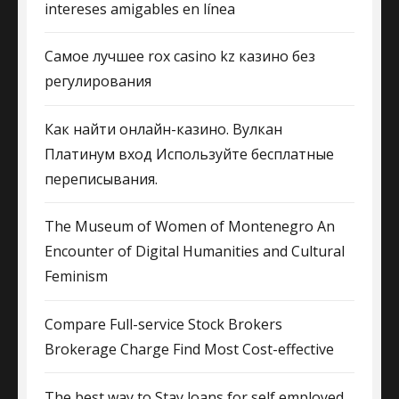
intereses amigables en línea
Самое лучшее rox casino kz казино без
регулирования
Как найти онлайн-казино. Вулкан
Платинум вход Используйте бесплатные
переписывания.
The Museum of Women of Montenegro An
Encounter of Digital Humanities and Cultural
Feminism
Compare Full-service Stock Brokers
Brokerage Charge Find Most Cost-effective
The best way to Stay loans for self employed