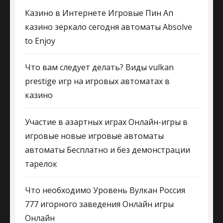
Казино в Интернете Игровые Пин Ап
казино зеркало сегодня автоматы Absolve
to Enjoy
Что вам следует делать? Виды vulkan
prestige игр на игровых автоматах в
казино
Участие в азартных играх Онлайн-игры в
игровые новые игровые автоматы
автоматы Бесплатно и без демонстрации
тарелок
Что необходимо Уровень Вулкан Россия
777 игорного заведения Онлайн игры
Онлайн