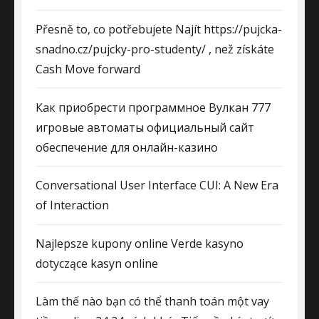
Přesně to, co potřebujete Najít https://pujcka-
snadno.cz/pujcky-pro-studenty/ , než získáte
Cash Move forward
Как приобрести программное Вулкан 777
игровые автоматы официальный сайт
обеспечение для онлайн-казино
Conversational User Interface CUI: A New Era
of Interaction
Najlepsze kupony online Verde kasyno
dotyczące kasyn online
Làm thế nào bạn có thể thanh toán một vay