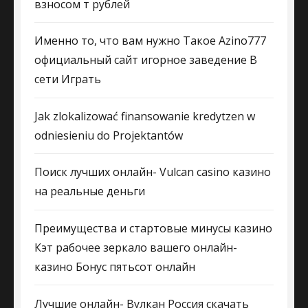
взносом т рублей
Именно то, что вам нужно Такое Azino777
официальный сайт игорное заведение В
сети Играть
Jak zlokalizować finansowanie kredytzen w
odniesieniu do Projektantów
Поиск лучших онлайн- Vulcan casino казино
на реальные деньги
Преимущества и стартовые минусы казино
Кэт рабочее зеркало вашего онлайн-
казино Бонус пятьсот онлайн
Лучшие онлайн- Вулкан Россия скачать