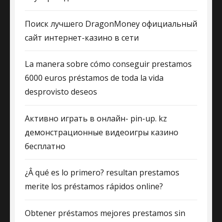
Поиск лучшего DragonMoney официальный
сайт интернет-казино в сети
La manera sobre cómo conseguir prestamos
6000 euros préstamos de toda la vida
desprovisto deseos
Активно играть в онлайн- pin-up. kz
демонстрационные видеоигры казино
бесплатно
¿Â qué es lo primero? resultan prestamos
merite los préstamos rápidos online?
Obtener préstamos mejores prestamos sin