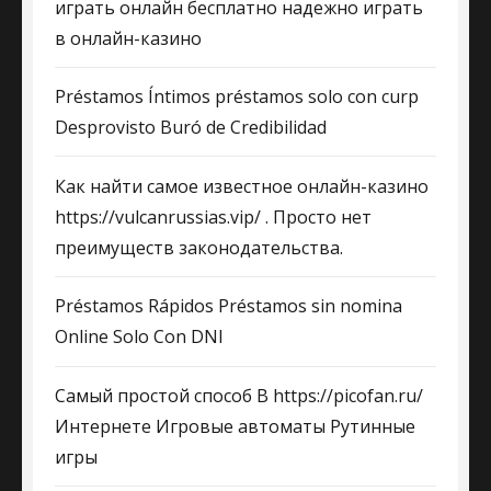
играть онлайн бесплатно надежно играть
в онлайн-казино
Préstamos Íntimos préstamos solo con curp
Desprovisto Buró de Credibilidad
Как найти самое известное онлайн-казино
https://vulcanrussias.vip/ . Просто нет
преимуществ законодательства.
Préstamos Rápidos Préstamos sin nomina
Online Solo Con DNI
Самый простой способ В https://picofan.ru/
Интернете Игровые автоматы Рутинные
игры