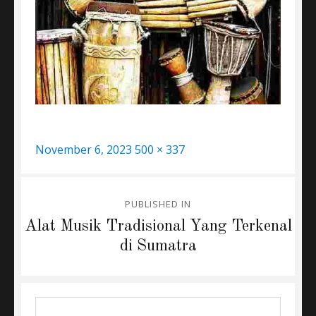
Posted
Full
November 6, 2023
500 × 337
on
size
Post
PUBLISHED IN
navigation
Alat Musik Tradisional Yang Terkenal
di Sumatra